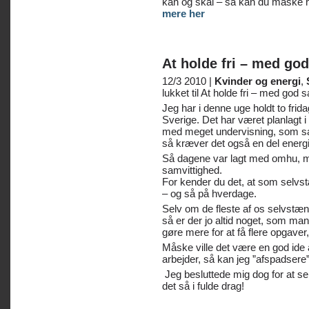
kan og skal – så kan du måske 
mere her
At holde fri – med go
12/3 2010 |
Kvinder og energi
,
lukket
til At holde fri – med god 
Jeg har i denne uge holdt to frid
Sverige. Det har været planlagt 
med meget undervisning, som samt
så kræver det også en del ener
Så dagene var lagt med omhu, mås
samvittighed.
For kender du det, at som selvstæ
– og så på hverdage.
Selv om de fleste af os selvstæn
så er der jo altid noget, som man
gøre mere for at få flere opgaver
Måske ville det være en god ide 
arbejder, så kan jeg ”afspadser
Jeg besluttede mig dog for at se
det så i fulde drag!