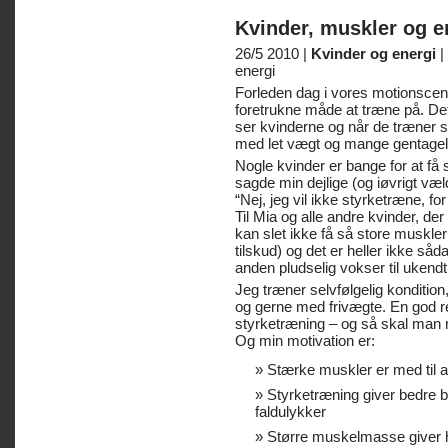
Kvinder, muskler og e
26/5 2010 |
Kvinder og energi
|
energi
Forleden dag i vores motionscen
foretrukne måde at træne på. Det
ser kvinderne og når de træner s
med let vægt og mange gentagel
Nogle kvinder er bange for at få
sagde min dejlige (og iøvrigt væld
“Nej, jeg vil ikke styrketræne, fo
Til Mia og alle andre kvinder, der
kan slet ikke få så store muskl
tilskud) og det er heller ikke såd
anden pludselig vokser til ukendt
Jeg træner selvfølgelig konditi
og gerne med frivægte. En god ret
styrketræning – og så skal man n
Og min motivation er:
Stærke muskler er med til a
Styrketræning giver bedre b
faldulykker
Større muskelmasse giver h