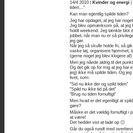
14/4 2010 |
Kvinder og energi
|
tiden…”
Kan man egentlig spilde tiden?
Jeg har opdaget, at jeg har noget 
Jeg blev opmærksom på, at jeg følt
holdt weekend. Jeg tænkte blot de
jobbet, når man nu er så privile
jeg gør.
Når jeg så skulle holde fri, så g
vaske tøj, organisere hjemmet, l
(gerne noget jeg blev klogere af)
Men jeg nåede aldrig til det punkt
Og det gik op for mig at jeg har
jeg) ikke må spilde tiden. Og jeg
livet, som:
”Sid nu ikke der og spild tiden”
”Spild nu ikke tid på det”
”Brug nu tiden fornuftigt”
Men hvad er det egentligt at spil
gøre?
Måske er det vældig fornuftigt i 
at være!
Det hedder vist at lade op 🙂
Går du også rundt med overbevis