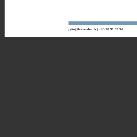
jytte@hollender.dk
| +45 20 31 39 94