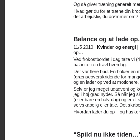
Og så giver træning generelt me
Hvad gør du for at træne din krop,
det arbejdsliv, du drømmer om?
Balance og at lade o
11/5 2010 |
Kvinder og energi
|
op…
Ved frokostbordet i dag talte vi 
balance i en travl hverdag.
Der var flere bud: En holder en 
(grænseoverskridende for mange)
og en lader op ved at motionere, m
Selv er jeg meget udadvent og k
jeg i høj grad nyder. Så når jeg 
(eller bare en halv dag) og er et
selvskabelig eller tale. Det skab
Hvordan lader du op – og husker d
“Spild nu ikke tiden…