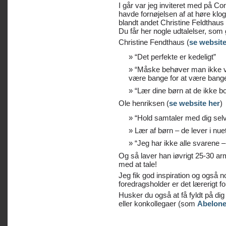
I går var jeg inviteret med på Co
havde fornøjelsen af at høre klo
blandt andet Christine Feldthau
Du får her nogle udtalelser, som 
Christine Fendthaus (
se website
“Det perfekte er kedeligt”
“Måske behøver man ikke v
være bange for at være bange
“Lær dine børn at de ikke bo
Ole henriksen (
se website her
)
“Hold samtaler med dig selv 
Lær af børn – de lever i nue
“Jeg har ikke alle svarene –
Og så laver han iøvrigt 25-30 a
med at tale!
Jeg fik god inspiration og også 
foredragsholder er det lærerigt f
Husker du også at få fyldt på dig
eller konkollegaer (som
Abelon