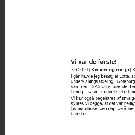
Vi var de første!
3/6 2010 |
Kvinder og energi
|
K
I går havde jeg besøg af Lotta, s
undervisningsafdeling i Göteborg. 
sammen i SAS og vi brænder beg
læring – så vi fik udvekslet erfa
Vi kan også begejstres af små g
syntes vi begge, at det var herlig
Skuespilhuset den dag, de åbne
bare her: