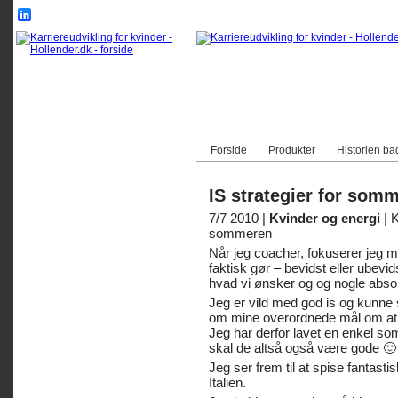
Forside
Produkter
Historien ba
IS strategier for som
7/7 2010 |
Kvinder og energi
|
K
sommeren
Når jeg coacher, fokuserer jeg me
faktisk gør – bevidst eller ubevidst
hvad vi ønsker og og nogle absol
Jeg er vild med god is og kunne s
om mine overordnede mål om at 
Jeg har derfor lavet en enkel s
skal de altså også være gode 🙂
Jeg ser frem til at spise fantasti
Italien.