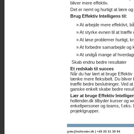
bliver mere effektiv.
Det er nemt og hurtigt at lære og
Brug Effektiv Intelligens til:
At arbejde mere effektivt, bå
At styrke evnen til at træffe 
At løse problemer hurtigt, kre
At forbedre samarbejde og
At undgå mange af hverdage
Skab endnu bedre resultater
Et redskab til succes
Når du har lært at bruge Effektiv I
tænke mere fleksibelt. Du bliver
træffe bedre beslutninger. Ved a
ganske enkelt skabe bedre result
Lær at bruge Effektiv Intellige
hollender.dk tilbyder kurser og wo
enkeltpersoner og teams, f.eks. 
projektgrupper.
jytte@hollender.dk
| +45 20 31 39 94