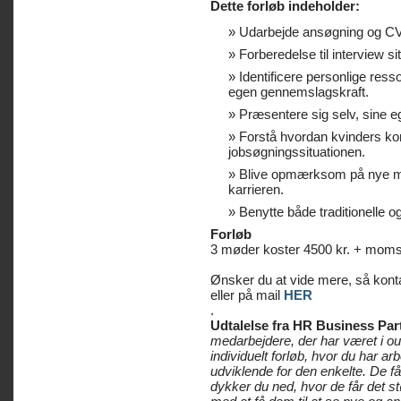
Dette forløb indeholder:
Udarbejde ansøgning og CV
Forberedelse til interview si
Identificere personlige ress
egen gennemslagskraft.
Præsentere sig selv, sine eg
Forstå hvordan kvinders k
jobsøgningssituationen.
Blive opmærksom på nye mu
karrieren.
Benytte både traditionelle o
Forløb
3 møder koster 4500 kr. + mom
Ønsker du at vide mere, så konta
eller på mail
HER
.
Udtalelse fra HR Business Part
medarbejdere, der har været i ou
individuelt forløb, hvor du har ar
udviklende for den enkelte. De få
dykker du ned, hvor de får det st