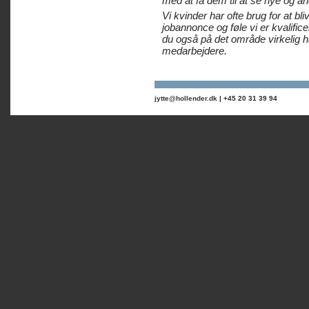
med at få dem til at se nye og a
Vi kvinder har ofte brug for at bli
jobannonce og føle vi er kvalifice
du også på det område virkelig h
medarbejdere.
jytte@hollender.dk
| +45 20 31 39 94